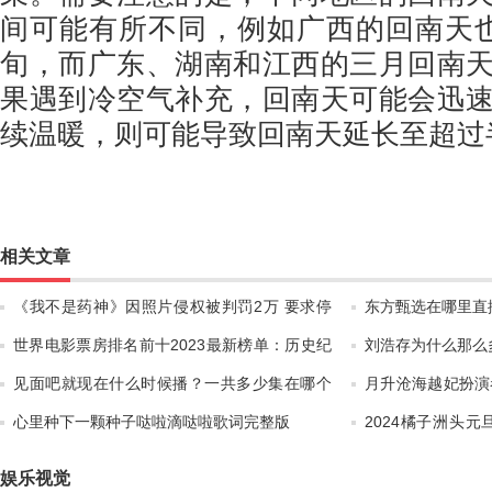
间可能有所不同，例如广西的回南天
旬，而广东、湖南和江西的三月回南
果遇到冷空气补充，回南天可能会迅
续温暖，则可能导致回南天延长至超过
相关文章
《我不是药神》因照片侵权被判罚2万 要求停
东方甄选在哪里直
止侵权
世界电影票房排名前十2023最新榜单：历史纪
刘浩存为什么那么多
录排行榜
见面吧就现在什么时候播？一共多少集在哪个
月升沧海越妃扮演
平台播出
么样？
心里种下一颗种子哒啦滴哒啦歌词完整版
2024橘子洲头元
旦有什
娱乐视觉