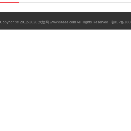
Copyright
©
2012-2020 大娱网 www.daeee.com All Rights Reserved
鄂ICP备180