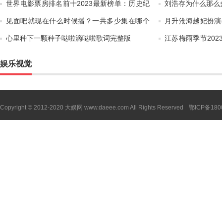
世界电影票房排名前十2023最新榜单：历史纪
刘浩存为什么那么多
录排行榜
见面吧就现在什么时候播？一共多少集在哪个
月升沧海越妃扮演
平台播出
么样？
心里种下一颗种子哒啦滴哒啦歌词完整版
江苏梅雨季节20
确日期几
娱乐视觉
Copyright
©
2012-2020 大娱网 www.daeee.com All Rights Reserved
鄂ICP备180