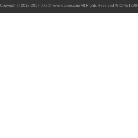
Copyright
©
2012-2017 大娱网 www.daeee.com All Rights Reserved 粤ICP备130