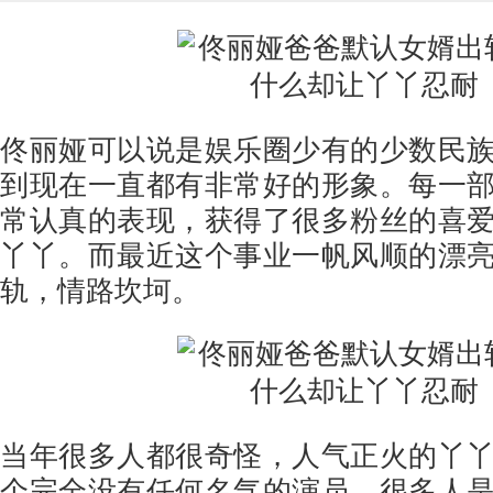
佟丽娅可以说是娱乐圈少有的少数民
到现在一直都有非常好的形象。每一
常认真的表现，获得了很多粉丝的喜
丫丫。而最近这个事业一帆风顺的漂
轨，情路坎坷。
当年很多人都很奇怪，人气正火的丫
个完全没有任何名气的演员，很多人